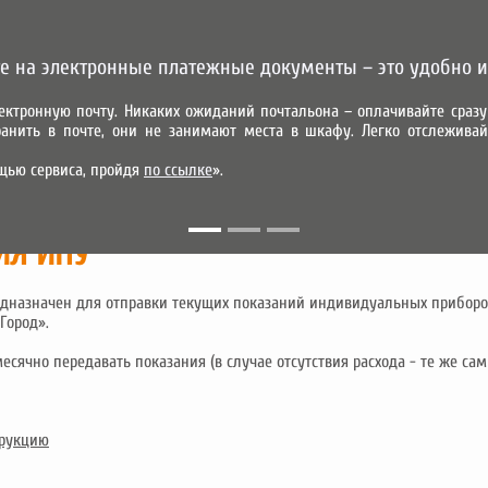
е на электронные платежные документы – это удобно и
ектронную почту. Никаких ожиданий почтальона – оплачивайте сра
анить в почте, они не занимают места в шкафу. Легко отслеживай
УСЛУГИ
АБОНЕНТАМ
ПАРТНЕРАМ
КОНТАКТЫ
ПРЕДВАР
щью сервиса, пройдя
по ссылке
».
МОБИЛЬНОЕ ПРИЛОЖЕНИЕ
ИЯ ИПУ
дназначен для отправки текущих показаний индивидуальных приборов
Город».
ячно передавать показания (в случае отсутствия расхода - те же самы
трукцию