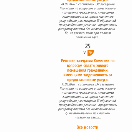
24.06.2026 г. состоялось 338 заседание
Комиссии по вопросам оплаты жилого
помещения гражданами, имеющими
задолженность за предоставленные
услуги.Было рассмотрено 19 обращений
граждан.Принято решение:- предоставить
рассрочку платежа без начисления пени -
13;- не взимать пени при полном
погашении задо...
25
VI
26
Решение заседания Комиссии по
вопросам оплаты жилого
помещения гражданами,
имеющими задолженность за
предоставленные услуги.
10.06.2026 г. состоялось 337 заседание
Комиссии по вопросам оплаты жилого
помещения гражданами, имеющими
задолженность за предоставленные
услуги.Было рассмотрено 17 обращений
граждан.Принято решение:- предоставить
рассрочку платежа без начисления пени -
7;- не взимать пени при полном
погашении задол...
Все новости