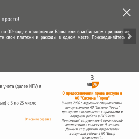
МЫ В СОЦИАЛЬНЫХ СЕТЯХ
 просто!
зу по QR-коду в приложении Банка или в мобильном приложении
те свои платежи и расходы в одном месте. Присоединяйтесь к
ВХОД В ЛИЧНЫЙ КАБИНЕТ
ИТЕЛЬНАЯ ЗАПИСЬ
САМОЕ ВАЖНОЕ
3
VIII
26
 учета (далее ИПУ) в
О предоставлении права доступа в
АО "Система "Город"
е) с 5 по 25 число
В июле 2026 г. ведущими специалистами-
консультантами АО "Система "Город"
проведено ознакомление с правилами и
порядком работы в ПК "Центр
Описание сервиса
Начисления" сотрудников 4 организаций-
контрагентов в количестве 9 человек.
Данным сотрудникам предоставлен
доступ для работы в ПК "Центр
Начисления"....