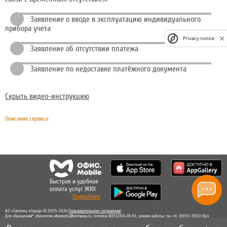
Заявление о вводе в эксплуатацию индивидуального
прибора учета
Privacy notice
Заявление об отсутствии платежа
Заявление по недоставке платёжного документа
Скрыть видео-инструкцию
Описание сервиса
Быстрая и удобная
оплата услуг ЖКХ
Подробнее
АО «Система «Город» © 2005–2026
Пользовательское соглашение
Для обращений* абонентов
abonents@orenpay.ru
, телефон 8(3532)54-28-30, режим работы: пн.–пт. 08:00–18:00 (без
перерыва на обед),
прием в абонентских отделах
.
Адрес электронной почты:
ofis_manager@orenpay.ru
, телефон редакции: 8(3532)54-28-29.