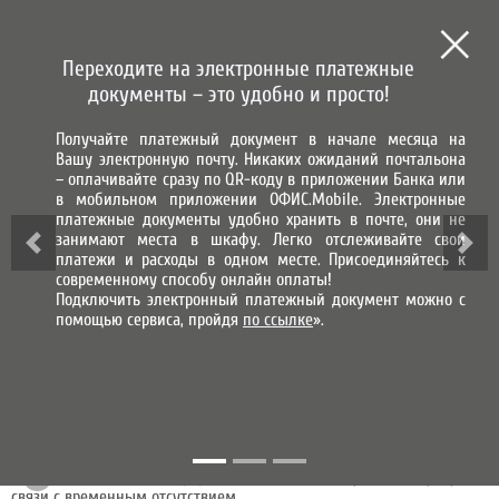
СИСТЕМА ГОРОД
СИСТЕМА НАЧИСЛЕНИЯ, ПРИЕМА
И ОБРАБОТКИ ПЛАТЕЖЕЙ
Переходите на электронные платежные
МЫ В СОЦИАЛЬНЫХ СЕТЯХ
документы – это удобно и просто!
Получайте платежный документ в начале месяца на
ВХОД В ЛИЧНЫЙ КАБИНЕТ
Вашу электронную почту. Никаких ожиданий почтальона
– оплачивайте сразу по QR-коду в приложении Банка или
ЭЛЕКТРОННОЕ ЗАЯВЛЕНИЕ
в мобильном приложении ОФИС.Mobile. Электронные
платежные документы удобно хранить в почте, они не
занимают места в шкафу. Легко отслеживайте свои
Заказ справки об отсутствии задолженности
платежи и расходы в одном месте. Присоединяйтесь к
современному способу онлайн оплаты!
Заявка на открытие нового лс
Подключить электронный платежный документ можно с
помощью сервиса, пройдя
по ссылке
».
Заявление на изменение количества потребителей
Заявление на изменение параметров лицевого счета
Заявление на изменение показаний ИПУ
Заявление на перерасчет платы за коммунальные услуги в
связи с временным отсутствием