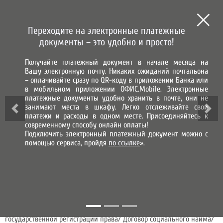
СИСТЕМА ГОРОД
СИСТЕМА НАЧИСЛЕНИЯ, ПРИЕМА
И ОБРАБОТКИ ПЛАТЕЖЕЙ
Переходите на электронные платежные
МЫ В СОЦИАЛЬНЫХ СЕТЯХ
документы – это удобно и просто!
Получайте платежный документ в начале месяца на
ВХОД В ЛИЧНЫЙ КАБИНЕТ
Вашу электронную почту. Никаких ожиданий почтальона
– оплачивайте сразу по QR-коду в приложении Банка или
АБОНЕНТСКИЕ ОТДЕЛЫ
в мобильном приложении ОФИС.Mobile. Электронные
платежные документы удобно хранить в почте, они не
занимают места в шкафу. Легко отслеживайте свои
платежи и расходы в одном месте. Присоединяйтесь к
Внимание!
При обращении в абонентские отделы АО «Система
современному способу онлайн оплаты!
«Город» при себе необходимо иметь документ, удостоверяющий
Подключить электронный платежный документ можно с
личность, а так же:
помощью сервиса, пройдя
по ссылке
».
адресную справку УМВД (бесплатно можно заказать на портале
Госуслуг, получить в УМВД по месту регистрации) с указанием
ФИО/даты рождения, даты снятия/постановки на регистрационный
учет с актуальной датой выдачи. Документы действительны в
течение 30 дней с даты выдачи;
оригинал правоустанавливающего документа - Выписка из
Единого государственного реестра недвижимости (бесплатно
можно заказать на портале Госуслуг)/ Свидетельство о
государственной регистрации права/ Договор социального найма/