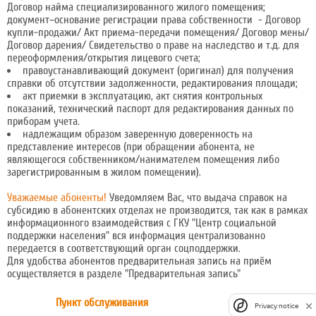
Договор найма специализированного жилого помещения;
документ–основание регистрации права собственности - Договор
купли-продажи/ Акт приема-передачи помещения/ Договор мены/
Договор дарения/ Свидетельство о праве на наследство и т.д. для
переоформления/открытия лицевого счета;
правоустанавливающий документ (оригинал) для получения
справки об отсутствии задолженности, редактирования площади;
акт приемки в эксплуатацию, акт снятия контрольных
показаний, технический паспорт для редактирования данных по
приборам учета.
надлежащим образом заверенную доверенность на
представление интересов (при обращении абонента, не
являющегося собственником/нанимателем помещения либо
зарегистрированным в жилом помещении).
Уважаемые абоненты!
Уведомляем Вас, что выдача справок на
субсидию в абонентских отделах не производится, так как в рамках
информационного взаимодействия с ГКУ "Центр социальной
поддержки населения" вся информация централизованно
передается в соответствующий орган соцподдержки.
Для удобства абонентов предварительная запись на приём
осуществляется в разделе
"Предварительная запись"
Пункт обслуживания
Privacy notice