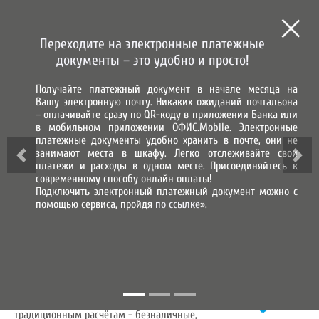
СИСТЕМА ГОРОД
СИСТЕМА НАЧИСЛЕНИЯ, ПРИЕМА
И ОБРАБОТКИ ПЛАТЕЖЕЙ
Переходите на электронные платежные
МЫ В СОЦИАЛЬНЫХ СЕТЯХ
документы – это удобно и просто!
Получайте платежный документ в начале месяца на
ВХОД В ЛИЧНЫЙ КАБИНЕТ
Вашу электронную почту. Никаких ожиданий почтальона
– оплачивайте сразу по QR-коду в приложении Банка или
в мобильном приложении ОФИС.Mobile. Электронные
платежные документы удобно хранить в почте, они не
занимают места в шкафу. Легко отслеживайте свои
платежи и расходы в одном месте. Присоединяйтесь к
современному способу онлайн оплаты!
Подключить электронный платежный документ можно с
помощью сервиса, пройдя
по ссылке
».
ОНЛАЙН ОПЛАТА УСЛУГ
Сегодня мы всё чаще предпочитаем
традиционным расчётам - безналичные,