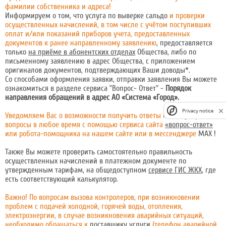
фамилии собственника и адреса!
Информируем о том, что услуга по выверке сальдо
и проверки
осуществленных начислений, в том числе с учётом поступивших
оплат и/или показаний приборов учета, предоставленных
документов к ранее направленному заявлению
, предоставляется
только
на приёме в абонентских отделах
Общества, либо по
письменному заявлению в адрес Общества, с приложением
оригиналов документов
, подтверждающих Ваши доводы*.
Со способами оформления заявки, отправки заявления Вы можете
ознакомиться в разделе сервиса "Вопрос- Ответ" -
Порядок
направления обращений в адрес АО «Система «Город».
Privacy notice
Уведомляем Вас о возможности получить ответы на популярные
вопросы в любое время с помощью сервиса сайта
«вопрос-ответ»
или робота-помощника на нашем сайте или в мессенджере
МАХ
!
Также Вы можете проверить самостоятельно правильность
осуществленных начислений в платежном документе по
утвержденным тарифам, на общедоступном
сервисе ГИС ЖКХ
, где
есть соответствующий калькулятор.
Важно! По вопросам вызова контролеров, при возникновении
проблем с подачей холодной, горячей воды, отопления,
электроэнергии, в случае возникновения аварийных ситуаций,
необходимо обращаться к
поставщику услуги
(телефон аварийной