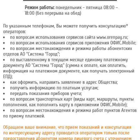
Режим работы:
понедельник - пятница 08:00 –
18:00 (без перерыва на обед)
По указанным телефонам, Вы можете получить консультацию*
операторов:
по вопросам использования сервисов сайта
www.orenpay.ru
;
по вопросам использования сервисов приложения
ОФИС.Mobile
;
по вопросам
местонахождения и режима работы абонентских
отделов
АО "Система "Город";
по выставленному в текущем месяце
единому платежному
документу
АО "Система "Город" (
сумма к оплате
,
как оплатить
,
информация на платежном документе, как получать
электронный
ЕПД
);
как
оформить, направить заявление
в адрес Общества;
получить информацию по
платным услугам
;
передать показания
приборов учета;
по вопросам транспортных карт (виды карт, маршруты, пункты
пополнения, как пополнить карту в приложении
ОФИС.Mobile
)
;
по вопросам
местонахождения и режима работ пунктов Агентов
по приему платежей
.
Обращаем ваше внимание, что прием показаний и консультация
по интересующему адресу проводится оператором только после
предоставления абонентом номера лицевого счета с уточнением