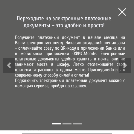
СИСТЕМА ГОРОД
СИСТЕМА НАЧИСЛЕНИЯ, ПРИЕМА
И ОБРАБОТКИ ПЛАТЕЖЕЙ
Переходите на электронные платежные
МЫ В СОЦИАЛЬНЫХ СЕТЯХ
документы – это удобно и просто!
Получайте платежный документ в начале месяца на
ВХОД В ЛИЧНЫЙ КАБИНЕТ
Вашу электронную почту. Никаких ожиданий почтальона
– оплачивайте сразу по QR-коду в приложении Банка или
ГОРЯЧАЯ ЛИНИЯ
в мобильном приложении ОФИС.Mobile. Электронные
платежные документы удобно хранить в почте, они не
занимают места в шкафу. Легко отслеживайте свои
Адрес
платежи и расходы в одном месте. Присоединяйтесь к
современному способу онлайн оплаты!
Телефон
Подключить электронный платежный документ можно с
г. Оренбург
помощью сервиса, пройдя
по ссылке
».
8 (3532) 54-28-30
г. Орск
8 (3537) 29-60-14
Оренбургская область
8 800 250 12 72