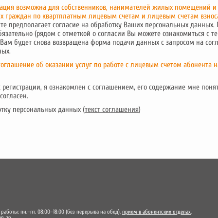
рация возможна для собственников, нанимателей жилых помещений и
х граждан по квартплатным лицевым счетам и лицевым счетам взнос
йте предполагает согласие на обработку Ваших персональных данных.
бязательно (рядом с отметкой о согласии Вы можете ознакомиться с те
 Вам будет снова возвращена форма подачи данных с запросом на сог
ных.
соглашение об оказании услуг по работе с лицевым счетом абонента на
 регистрации, я ознакомлен с соглашением, его содержание мне понят
согласен.
отку персональных данных (
текст соглашения
)
 работы: пн.–пт. 08:00–18:00 (без перерыва на обед),
прием в абонентских отделах
.