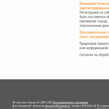
Внимание! Регист
зарегистрированны
Регистрация на са
быть поставлена о
противном случае,
персональных дан
Пользовательское 
(
текст соглашения
)
Продолжая процесс
нем информацией 
Согласен на обраб
АО «Система «Город» © 2005–2026
Пользовательское соглашение
Для обращений* абонентов
abonents@orenpay.ru
, телефон 8(3532)54-28-30, режим