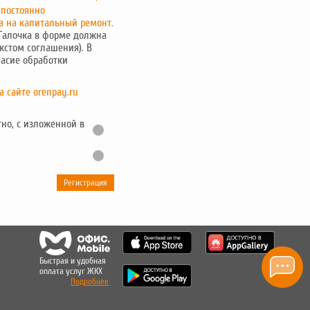
 постоянно
а на капитальный ремонт.
 Галочка в форме должна
кстом соглашения). В
ласие обработки
 сайте orenpay.ru
но, с изложенной в
Регистрация
Быстрая и удобная
оплата услуг ЖКХ
Подробнее