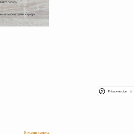
орите пароль
ко латинские буквы и цифры
Privacy notice
Описание сервиса