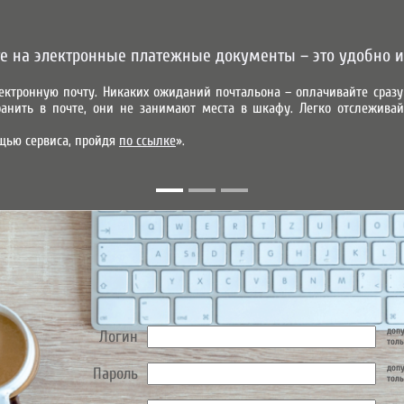
е на электронные платежные документы – это удобно и
ектронную почту. Никаких ожиданий почтальона – оплачивайте сра
анить в почте, они не занимают места в шкафу. Легко отслеживай
УСЛУГИ
АБОНЕНТАМ
ПАРТНЕРАМ
КОНТАКТЫ
ПРЕДВАР
щью сервиса, пройдя
по ссылке
».
МОБИЛЬНОЕ ПРИЛОЖЕНИЕ
допу
Логин
толь
допу
Пароль
толь