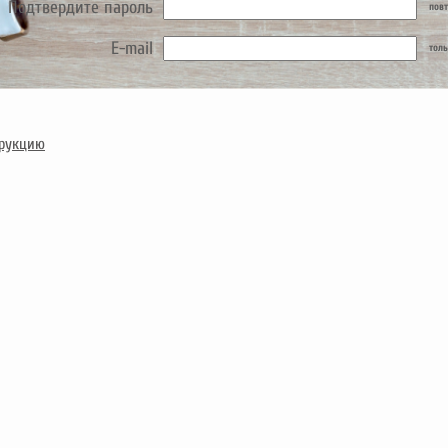
Подтвердите пароль
повт
E-mail
толь
трукцию