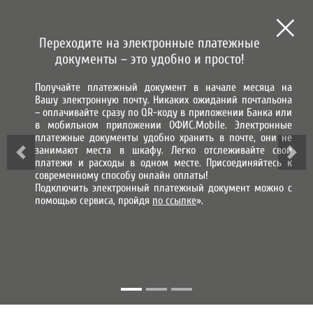
СИСТЕМА ГОРОД
СИСТЕМА НАЧИСЛЕНИЯ, ПРИЕМА
И ОБРАБОТКИ ПЛАТЕЖЕЙ
Переходите на электронные платежные
МЫ В СОЦИАЛЬНЫХ СЕТЯХ
документы – это удобно и просто!
Получайте платежный документ в начале месяца на
ВХОД В ЛИЧНЫЙ КАБИНЕТ
Вашу электронную почту. Никаких ожиданий почтальона
– оплачивайте сразу по QR-коду в приложении Банка или
в мобильном приложении ОФИС.Mobile. Электронные
КОПИЯ ЧЕКА
платежные документы удобно хранить в почте, они не
занимают места в шкафу. Легко отслеживайте свои
платежи и расходы в одном месте. Присоединяйтесь к
Данный сервис позволяет сохранить копию чека по операции
современному способу онлайн оплаты!
оплаты через Систему «Город»
Подключить электронный платежный документ можно с
помощью сервиса, пройдя
по ссылке
».
Номер чека
Показать