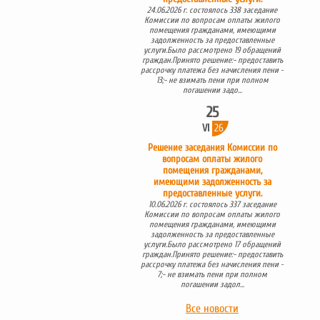
24.06.2026 г. состоялось 338 заседание
Комиссии по вопросам оплаты жилого
помещения гражданами, имеющими
задолженность за предоставленные
услуги.Было рассмотрено 19 обращений
граждан.Принято решение:- предоставить
рассрочку платежа без начисления пени -
13;- не взимать пени при полном
погашении задо...
25
VI
26
Решение заседания Комиссии по
вопросам оплаты жилого
помещения гражданами,
имеющими задолженность за
предоставленные услуги.
10.06.2026 г. состоялось 337 заседание
Комиссии по вопросам оплаты жилого
помещения гражданами, имеющими
задолженность за предоставленные
услуги.Было рассмотрено 17 обращений
граждан.Принято решение:- предоставить
рассрочку платежа без начисления пени -
7;- не взимать пени при полном
погашении задол...
Все новости