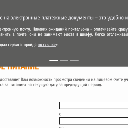
е на электронные платежные документы – это удобно и
ектронную почту. Никаких ожиданий почтальона – оплачивайте сра
анить в почте, они не занимают места в шкафу. Легко отслеживай
УСЛУГИ
АБОНЕНТАМ
ПАРТНЕРАМ
КОНТАКТЫ
ПРЕДВАР
щью сервиса, пройдя
по ссылке
».
МОБИЛЬНОЕ ПРИЛОЖЕНИЕ
Е ПИТАНИЕ
доставляет Вам возможность просмотра сведений на лицевом счете уч
та за питание» на текущую дату за предыдущий период.
c
по