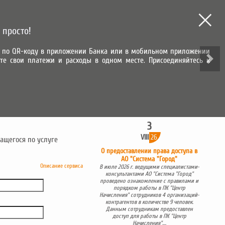
МЫ В СОЦИАЛЬНЫХ СЕТЯХ
 просто!
зу по QR-коду в приложении Банка или в мобильном приложении
те свои платежи и расходы в одном месте. Присоединяйтесь к
ВХОД В ЛИЧНЫЙ КАБИНЕТ
ИТЕЛЬНАЯ ЗАПИСЬ
САМОЕ ВАЖНОЕ
3
VIII
26
ащегося по услуге
О предоставлении права доступа в
АО "Система "Город"
Описание сервиса
В июле 2026 г. ведущими специалистами-
консультантами АО "Система "Город"
проведено ознакомление с правилами и
порядком работы в ПК "Центр
Начисления" сотрудников 4 организаций-
контрагентов в количестве 9 человек.
Данным сотрудникам предоставлен
доступ для работы в ПК "Центр
Начисления"....