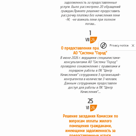
задолженность за предоставленные
услуги. Было рассмотрено 20 обращений
граждан.Принято решение:-предоставить
рассрочку платежа без начисления пени
-14; -не взимать пени при полном
погаш...
1
VII
26
Privacy notice
О предоставлении права доступа в
АО "Система "Город"
В июне 2026 г. ведущими специалистами-
консультантами АО "Система "Город"
проведено ознакомление с правилами и
порядком работы в ПК "Центр
Начисления" сотрудников 3 организаций-
контрагентов в количестве 3 человек.
Данным сотрудникам предоставлен
доступ для работы в ПК "Центр
Начисления"....
25
VI
26
Решение заседания Комиссии по
вопросам оплаты жилого
помещения гражданами,
имеющими задолженность за
предоставленные услуги.