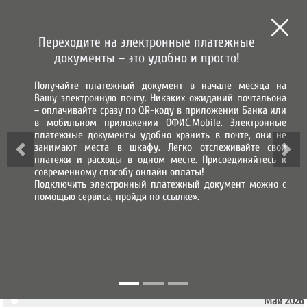
СИСТЕМА ГОРОД
СИСТЕМА НАЧИСЛЕНИЯ, ПРИЕМА
И ОБРАБОТКИ ПЛАТЕЖЕЙ
Переходите на электронные платежные
МЫ В СОЦИАЛЬНЫХ СЕТЯХ
документы – это удобно и просто!
Получайте платежный документ в начале месяца на
ВХОД В ЛИЧНЫЙ КАБИНЕТ
Вашу электронную почту. Никаких ожиданий почтальона
– оплачивайте сразу по QR-коду в приложении Банка или
Наши новости
в мобильном приложении ОФИС.Mobile. Электронные
платежные документы удобно хранить в почте, они не
занимают места в шкафу. Легко отслеживайте свои
Новости по
Год
Месяц
платежи и расходы в одном месте. Присоединяйтесь к
типу
современному способу онлайн оплаты!
Подключить электронный платежный документ можно с
Август 2026
помощью сервиса, пройдя
по ссылке
».
3.08.2026
О предоставлении права доступа в АО
"Система "Город"
Июль 2026
Июнь 2026
Май 2026