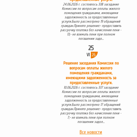
24.06.2026 г. состоялось 338 заседание
Комиссии по вопросам оплаты жилого
помещения гражданами, имеющими
задолженность за предоставленные
услуги.Было рассмотрено 19 обращений
граждан.Принято решение:- предоставить
рассрочку платежа без начисления пени -
13;- не взимать пени при полном
погашении задо...
25
VI
26
Решение заседания Комиссии по
вопросам оплаты жилого
помещения гражданами,
имеющими задолженность за
предоставленные услуги.
10.06.2026 г. состоялось 337 заседание
Комиссии по вопросам оплаты жилого
помещения гражданами, имеющими
задолженность за предоставленные
услуги.Было рассмотрено 17 обращений
граждан.Принято решение:- предоставить
рассрочку платежа без начисления пени -
7;- не взимать пени при полном
погашении задол...
Все новости