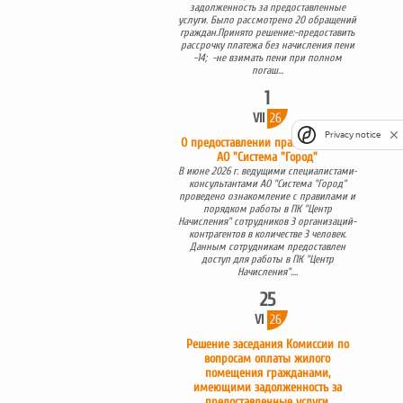
задолженность за предоставленные
услуги. Было рассмотрено 20 обращений
граждан.Принято решение:-предоставить
рассрочку платежа без начисления пени
-14; -не взимать пени при полном
погаш...
1
VII
26
Privacy notice
О предоставлении права доступа в
АО "Система "Город"
В июне 2026 г. ведущими специалистами-
консультантами АО "Система "Город"
проведено ознакомление с правилами и
порядком работы в ПК "Центр
Начисления" сотрудников 3 организаций-
контрагентов в количестве 3 человек.
Данным сотрудникам предоставлен
доступ для работы в ПК "Центр
Начисления"....
25
VI
26
Решение заседания Комиссии по
вопросам оплаты жилого
помещения гражданами,
имеющими задолженность за
предоставленные услуги.