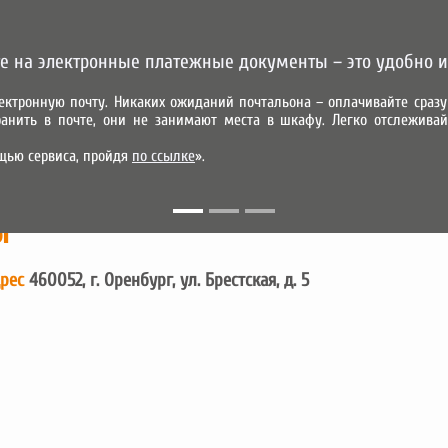
е на электронные платежные документы – это удобно и
ектронную почту. Никаких ожиданий почтальона – оплачивайте сра
анить в почте, они не занимают места в шкафу. Легко отслеживай
УСЛУГИ
АБОНЕНТАМ
ПАРТНЕРАМ
КОНТАКТЫ
ПРЕДВАР
щью сервиса, пройдя
по ссылке
».
МОБИЛЬНОЕ ПРИЛОЖЕНИЕ
Ы
дрес
460052, г. Оренбург, ул. Брестская, д. 5