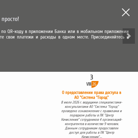
МЫ В СОЦИАЛЬНЫХ СЕТЯХ
 просто!
зу по QR-коду в приложении Банка или в мобильном приложении
те свои платежи и расходы в одном месте. Присоединяйтесь к
ВХОД В ЛИЧНЫЙ КАБИНЕТ
ИТЕЛЬНАЯ ЗАПИСЬ
САМОЕ ВАЖНОЕ
3
VIII
26
О предоставлении права доступа в
АО "Система "Город"
В июле 2026 г. ведущими специалистами-
консультантами АО "Система "Город"
проведено ознакомление с правилами и
порядком работы в ПК "Центр
Начисления" сотрудников 4 организаций-
контрагентов в количестве 9 человек.
Данным сотрудникам предоставлен
доступ для работы в ПК "Центр
Начисления"....