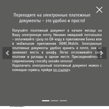
СИСТЕМА ГОРОД
СИСТЕМА НАЧИСЛЕНИЯ, ПРИЕМА
И ОБРАБОТКИ ПЛАТЕЖЕЙ
Переходите на электронные платежные
МЫ В СОЦИАЛЬНЫХ СЕТЯХ
документы – это удобно и просто!
Получайте платежный документ в начале месяца на
ВХОД В ЛИЧНЫЙ КАБИНЕТ
Вашу электронную почту. Никаких ожиданий почтальона
– оплачивайте сразу по QR-коду в приложении Банка или
ПО ВЗЫСКАНИЮ ДЕБИТОРСКОЙ
в мобильном приложении ОФИС.Mobile. Электронные
платежные документы удобно хранить в почте, они не
ЗАДОЛЖЕННОСТИ
занимают места в шкафу. Легко отслеживайте свои
платежи и расходы в одном месте. Присоединяйтесь к
современному способу онлайн оплаты!
Правила оказания услуг ведения претензионной и
Подключить электронный платежный документ можно с
исковой работы, редакция 1.9. Период действия с
помощью сервиса, пройдя
по ссылке
».
01.09.2024г.
Правила оказания услуг ведения претензионной и
исковой работы, редакция 1.8.
Период действия: с
01.07.2023г.
Правила оказания услуг ведения претензионной и
исковой работы, редакция 1.7.
Период действия: с
01.11.2022г.