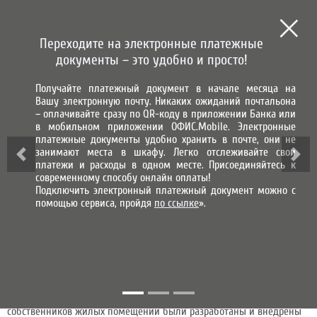
СИСТЕМА ГОРОД
СИСТЕМА НАЧИСЛЕНИЯ, ПРИЕМА
И ОБРАБОТКИ ПЛАТЕЖЕЙ
Переходите на электронные платежные
МЫ В СОЦИАЛЬНЫХ СЕТЯХ
документы – это удобно и просто!
Получайте платежный документ в начале месяца на
ВХОД В ЛИЧНЫЙ КАБИНЕТ
Вашу электронную почту. Никаких ожиданий почтальона
– оплачивайте сразу по QR-коду в приложении Банка или
ПРОГРАММНЫЙ КОМПЛЕКС
в мобильном приложении ОФИС.Mobile. Электронные
платежные документы удобно хранить в почте, они не
«ЦЕНТР НАЧИСЛЕНИЙ»
занимают места в шкафу. Легко отслеживайте свои
платежи и расходы в одном месте. Присоединяйтесь к
современному способу онлайн оплаты!
Начисление платы за жилищно-коммунальные услуги
Подключить электронный платежный документ можно с
производится при помощи программного комплекса, который
помощью сервиса, пройдя
по ссылке
».
включает в себя следующие модули:
«Центр Начислений»
«Выписка»
«ЦН Отчеты»
«Администратор»
«Смена пароля».
Кроме того, в целях предоставления контрагенту дополнительных
возможностей при использовании единой базы данных
собственников жилых помещений были разработаны и внедрены