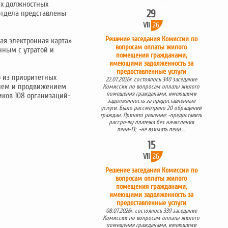
их должностных
29
отдела представлены
VII
26
Решение заседания Комиссии по
ная электронная карта»
вопросам оплаты жилого
нным с утратой и
помещения гражданами,
имеющими задолженность за
предоставленные услуги
о из приоритетных
22.07.2026г. состоялось 340 заседание
нием и продвижением
Комиссии по вопросам оплаты жилого
помещения гражданами, имеющими
ков 108 организаций-
задолженность за предоставленные
услуги. Было рассмотрено 20 обращений
граждан. Принято решение: -предоставить
рассрочку платежа без начисления
пени-13; -не взимать пени ...
15
VII
26
Решение заседания Комиссии по
вопросам оплаты жилого
помещения гражданами,
имеющими задолженность за
предоставленные услуги
08.07.2026г. состоялось 339 заседание
Комиссии по вопросам оплаты жилого
помещения гражданами, имеющими