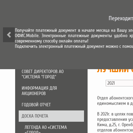
СИСТЕМА ГОРОД
Переходит
СИСТЕМА НАЧИСЛЕНИЯ, ПРИЕМА
И ОБРАБОТКИ ПЛАТЕЖЕЙ
Получайте платежный документ в начале месяца на Вашу эл
ОФИС.Mobile. Электронные платежные документы удобно хр
О КОМПАНИИ
современному способу онлайн оплаты!
Подключить электронный платежный документ можно с помо
АО «СИСТЕМА «ГОРОД»
ЛУЧШИЙ 
СОВЕТ ДИРЕКТОРОВ АО
"СИСТЕМА "ГОРОД"
ИНФОРМАЦИЯ ДЛЯ
АКЦИОНЕРОВ
Отдел абонентског
единомыслием в до
ГОДОВОЙ ОТЧЕТ
В 2021г. в целях 
ДОСКА ПОЧЕТА
предоставления ус
Кима, д.25, г. Оре
ЛЕГЕНДА АО «СИСТЕМА
отделов абонентско
«ГОРОД»