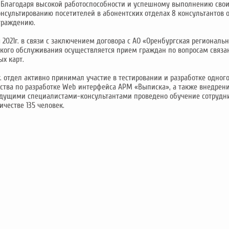
 Благодаря высокой работоспособности и успешному выполнению сво
онсультированию посетителей в абонентских отделах 8 консультантов 
граждению.
 2021г. в связи с заключением договора с АО «Оренбургская региональ
ского обслуживания осуществляется прием граждан по вопросам связа
х карт.
. отдел активно принимал участие в тестировании и разработке одног
ства по разработке Web интерфейса АРМ «Выписка», а также внедре
едущими специалистами-консультантами проведено обучение сотрудни
ичестве 135 человек.