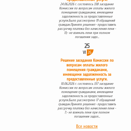
24.06.2026 г. состоялось 338 заседание
Комиссии по вопросам оплаты жилого
помещения гражданами, имеющими
задолженность за предоставленные
услуги.Было рассмотрено 19 обращений
граждан.Принято решение:- предоставить
рассрочку платежа без начисления пени -
13;- не взимать пени при полном
погашении задо...
25
VI
26
Решение заседания Комиссии по
вопросам оплаты жилого
помещения гражданами,
имеющими задолженность за
предоставленные услуги.
10.06.2026 г. состоялось 337 заседание
Комиссии по вопросам оплаты жилого
помещения гражданами, имеющими
задолженность за предоставленные
услуги.Было рассмотрено 17 обращений
граждан.Принято решение:- предоставить
рассрочку платежа без начисления пени -
7;- не взимать пени при полном
погашении задол...
Все новости