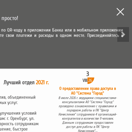
МЫ В СОЦИАЛЬНЫХ СЕТЯХ
 просто!
зу по QR-коду в приложении Банка или в мобильном приложении
те свои платежи и расходы в одном месте. Присоединяйтесь к
ВХОД В ЛИЧНЫЙ КАБИНЕТ
ИТЕЛЬНАЯ ЗАПИСЬ
САМОЕ ВАЖНОЕ
3
VIII
26
Лучший отдел
2021 г.
О предоставлении права доступа в
АО "Система "Город"
ктив, объединенный
В июле 2026 г. ведущими специалистами-
ых услуг.
консультантами АО "Система "Город"
проведено ознакомление с правилами и
порядком работы в ПК "Центр
и улучшения условий
Начисления" сотрудников 4 организаций-
: г. Оренбург, ул.
контрагентов в количестве 9 человек.
Данным сотрудникам предоставлен
одарность сотрудникам
доступ для работы в ПК "Центр
ошение, быстрое
Начисления"....