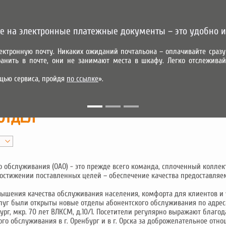
е на электронные платежные документы – это удобно и
ектронную почту. Никаких ожиданий почтальона – оплачивайте сра
анить в почте, они не занимают места в шкафу. Легко отслеживай
УСЛУГИ
АБОНЕНТАМ
ПАРТНЕРАМ
КОНТАКТЫ
ПРЕДВАР
щью сервиса, пройдя
по ссылке
».
МОБИЛЬНОЕ ПРИЛОЖЕНИЕ
ОТДЕЛ
о обслуживания (ОАО) - это прежде всего команда, сплоченный колле
стижении поставленных целей – обеспечение качества предоставляем
повышения качества обслуживания населения, комфорта для клиентов 
луг были открыты новые отделы абонентского обслуживания по адресам
нбург, мкр. 70 лет ВЛКСМ, д.10/1. Посетители регулярно выражают благ
го обслуживания в г. Оренбург и в г. Орска за доброжелательное отн