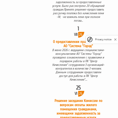
задолженность за предоставленные
услуги. Было рассмотрено 20 обращений
граждан.Принято решение:-предоставить
рассрочку платежа без начисления пени
-14; -не взимать пени при полном
погаш...
1
VII
26
Privacy notice
О предоставлении права доступа в
АО "Система "Город"
В июне 2026 г. ведущими специалистами-
консультантами АО "Система "Город"
проведено ознакомление с правилами и
порядком работы в ПК "Центр
Начисления" сотрудников 3 организаций-
контрагентов в количестве 3 человек.
Данным сотрудникам предоставлен
доступ для работы в ПК "Центр
Начисления"....
25
VI
26
Решение заседания Комиссии по
вопросам оплаты жилого
помещения гражданами,
имеющими задолженность за
предоставленные услуги.