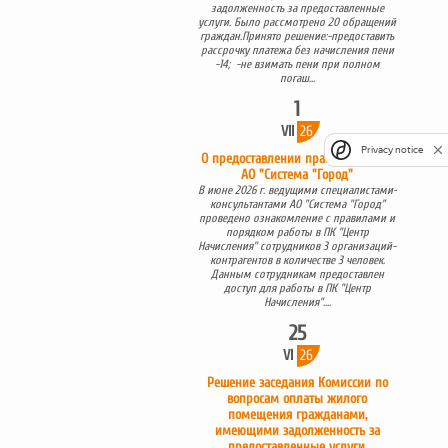
задолженность за предоставленные
услуги. Было рассмотрено 20 обращений
граждан.Принято решение:-предоставить
рассрочку платежа без начисления пени
-14; -не взимать пени при полном
погаш...
1
VII
26
Privacy notice
О предоставлении права доступа в
АО "Система "Город"
В июне 2026 г. ведущими специалистами-
консультантами АО "Система "Город"
проведено ознакомление с правилами и
порядком работы в ПК "Центр
Начисления" сотрудников 3 организаций-
контрагентов в количестве 3 человек.
Данным сотрудникам предоставлен
доступ для работы в ПК "Центр
Начисления"....
25
VI
26
Решение заседания Комиссии по
вопросам оплаты жилого
помещения гражданами,
имеющими задолженность за
предоставленные услуги.