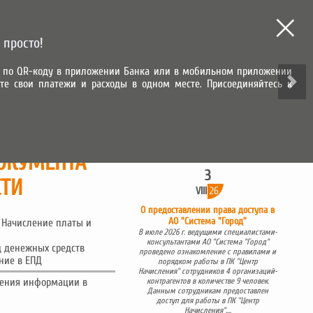
МЫ В СОЦИАЛЬНЫХ СЕТЯХ
 просто!
зу по QR-коду в приложении Банка или в мобильном приложении
те свои платежи и расходы в одном месте. Присоединяйтесь к
ВХОД В ЛИЧНЫЙ КАБИНЕТ
ИТЕЛЬНАЯ ЗАПИСЬ
САМОЕ ВАЖНОЕ
ОКУМЕНТА
3
СТИ
VIII
26
О предоставлении права доступа в
АО "Система "Город"
а Начисление платы и
В июле 2026 г. ведущими специалистами-
консультантами АО "Система "Город"
д денежных средств
проведено ознакомление с правилами и
ние в ЕПД
порядком работы в ПК "Центр
Начисления" сотрудников 4 организаций-
ючения информации в
контрагентов в количестве 9 человек.
Данным сотрудникам предоставлен
доступ для работы в ПК "Центр
Начисления"....