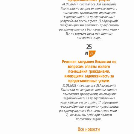
24.06.2026 г. состоялось 338 заседание
Комиссии по вопросам оплаты жилого
помещения гражданами, имеющими
задолженность за предоставленные
услуги.Было рассмотрено 19 обращений
граждан.Принято решение:- предоставить
рассрочку платежа без начисления пени -
13;- не взимать пени при полном
погашении задо...
25
VI
26
Решение заседания Комиссии по
вопросам оплаты жилого
помещения гражданами,
имеющими задолженность за
предоставленные услуги.
10.06.2026 г. состоялось 337 заседание
Комиссии по вопросам оплаты жилого
помещения гражданами, имеющими
задолженность за предоставленные
услуги.Было рассмотрено 17 обращений
граждан.Принято решение:- предоставить
рассрочку платежа без начисления пени -
7;- не взимать пени при полном
погашении задол...
Все новости