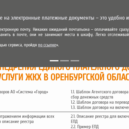
е на электронные платежные документы – это удобно и
ектронную почту. Никаких ожиданий почтальона – оплачивайте сра
анить в почте, они не занимают места в шкафу. Легко отслеживай
УСЛУГИ
АБОНЕНТАМ
ПАРТНЕРАМ
КОНТАКТЫ
ПРЕДВАР
щью сервиса, пройдя
по ссылке
».
МОБИЛЬНОЕ ПРИЛОЖЕНИЕ
ВНЕДРЕНИЯ ЕДИНОГО ПЛАТЕЖНОГО Д
 УСЛУГИ ЖКХ В ОРЕНБУРГСКОЙ ОБЛА
воров АО «Система «Город»
1.1. Шаблон Агентского договор
сбор денежных средств
1.2. Шаблон договора на перево
1.3. Шаблон договора на включе
 отражением информации всех
2.1. Описание реестра для вкл
 описание реестра
ЕПД
2.2. Пример ЕПД