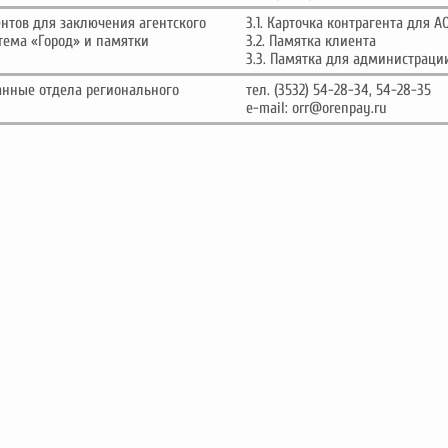
ентов для заключения агентского
3.1. Карточка контрагента для А
стема «Город» и памятки
3.2. Памятка клиента
3.3. Памятка для администраци
анные отдела регионального
тел. (3532) 54-28-34, 54-28-35
e-mail:
orr@orenpay.ru