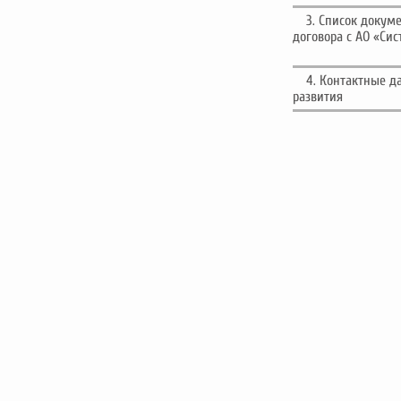
3. Список докум
договора с АО «Си
4. Контактные д
развития